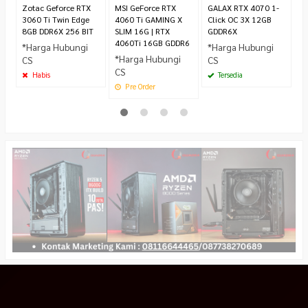
Zotac Geforce RTX
MSI GeForce RTX
GALAX RTX 4070 1-
3060 Ti Twin Edge
4060 Ti GAMING X
Click OC 3X 12GB
8GB DDR6X 256 BIT
SLIM 16G | RTX
GDDR6X
4060Ti 16GB GDDR6
*Harga Hubungi
*Harga Hubungi
*Harga Hubungi
CS
CS
CS
Habis
Tersedia
Pre Order