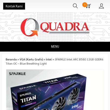
0
Kontak Kami
MENU
Beranda
»
VGA (Kartu Grafis)
»
Intel
»
SPARKLE Intel ARC B580 12GB GDDR6
Titan OC – Blue Breathing Light