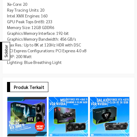
Xe-Core: 20
Ray Tracing Units: 20
Intel XMX Engines: 160
GPU Peak Tops (Int8): 233
Memory Size: 12GB GDDR6
Graphics Memory Interface: 192-bit
Graphics Memory Bandwidth: 456 GB/s
Max Res.: Up to 8K at 120Hz HDR with DSC
Sidebar
PCI Express Configurations: PCI Express 4.0 x8
TBP: 200 Watt
Lighting: Blue Breathing Light
Produk Terkait
M
4
8
*
C