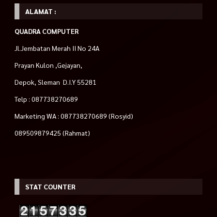
ALAMAT :
QUADRA COMPUTER
Jl.Jembatan Merah II No 24A
Prayan Kulon ,Gejayan,
Depok, Sleman D.I.Y 55281
Telp : 087738270689
Marketing WA : 087738270689 (Rosyid)
089509879425 (Rahmat)
STAT COUNTER