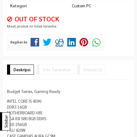
Kategori
Custom PC
OUT OF STOCK
Maaf, produk ini tidak tersedia.
Bagikan ke
Deskripsi
Info Tambahan
Diskusi (2)
Budget Series, Gaming Ready
INTEL CORE I5 4590
DDR3 16GB
MOTHERBOARD H81
Sidebar
VGA RX 580 8GB DDR5
SSD 256GB
PSU 420W
CASE GAMDIAS AURA GC9M