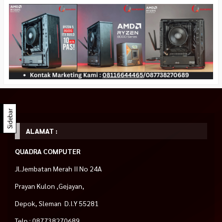
Sidebar
ALAMAT :
QUADRA COMPUTER
Jl.Jembatan Merah II No 24A
Prayan Kulon ,Gejayan,
Depok, Sleman D.I.Y 55281
Telp : 087738270689