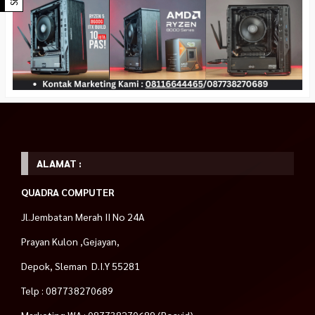
ALAMAT :
QUADRA COMPUTER
Jl.Jembatan Merah II No 24A
Prayan Kulon ,Gejayan,
Depok, Sleman D.I.Y 55281
Telp : 087738270689