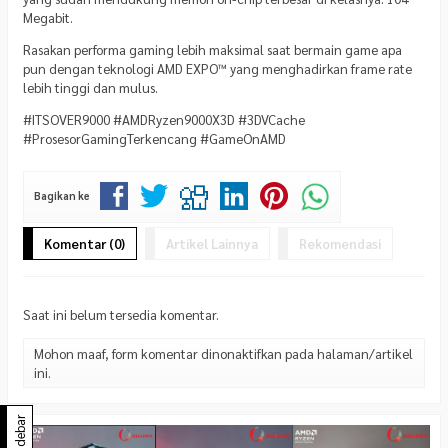
Megabit.
Rasakan performa gaming lebih maksimal saat bermain game apa
pun dengan teknologi AMD EXPO™ yang menghadirkan frame rate
lebih tinggi dan mulus.
#ITSOVER9000 #AMDRyzen9000X3D #3DVCache
#ProsesorGamingTerkencang #GameOnAMD
Bagikan ke
Komentar (0)
Artikel Lainnya
Rekomendasi
Saat ini belum tersedia komentar.
Mohon maaf, form komentar dinonaktifkan pada halaman/artikel
ini.
Sidebar