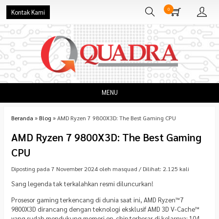
0
Kontak Kami
MENU
Beranda
»
Blog
»
AMD Ryzen 7 9800X3D: The Best Gaming CPU
AMD Ryzen 7 9800X3D: The Best Gaming
CPU
Diposting pada 7 November 2024 oleh masquad / Dilihat: 2.125 kali
Sang legenda tak terkalahkan resmi diluncurkan!
Prosesor gaming terkencang di dunia saat ini, AMD Ryzen™7
9800X3D dirancang dengan teknologi eksklusif AMD 3D V-Cache™
yang sudah mendukung memori on-chip terbesar di kelasnya: 104