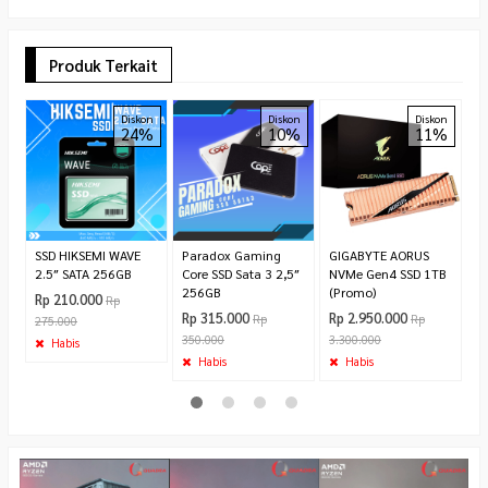
Produk Terkait
S
Diskon
Diskon
Diskon
24%
10%
11%
M
5
R
9
SSD HIKSEMI WAVE
Paradox Gaming
GIGABYTE AORUS
2.5″ SATA 256GB
Core SSD Sata 3 2,5″
NVMe Gen4 SSD 1TB
256GB
(Promo)
Rp 210.000
Rp
Rp 315.000
Rp 2.950.000
Rp
Rp
275.000
350.000
3.300.000
Habis
Habis
Habis