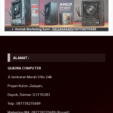
ALAMAT :
QUADRA COMPUTER
Jl.Jembatan Merah II No 24A
Prayan Kulon ,Gejayan,
Depok, Sleman D.I.Y 55281
Telp : 087738270689
Marketing WA : 087738270689 (Rosyid)