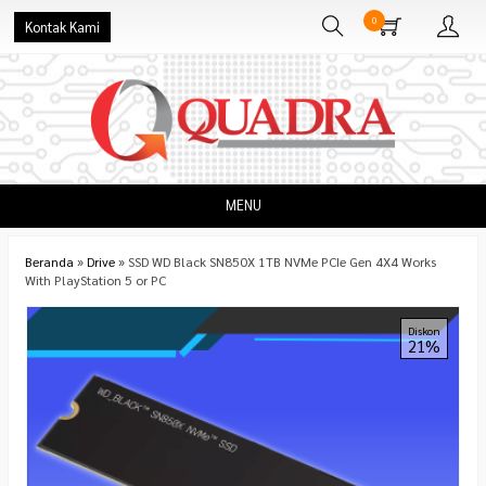
0
Kontak Kami
MENU
Beranda
»
Drive
»
SSD WD Black SN850X 1TB NVMe PCIe Gen 4X4 Works
With PlayStation 5 or PC
Diskon
21%