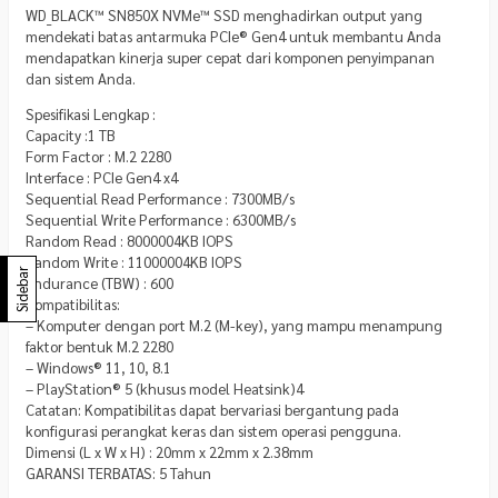
WD_BLACK™ SN850X NVMe™ SSD menghadirkan output yang
mendekati batas antarmuka PCIe® Gen4 untuk membantu Anda
mendapatkan kinerja super cepat dari komponen penyimpanan
dan sistem Anda.
Spesifikasi Lengkap :
Capacity :1 TB
Form Factor : M.2 2280
Interface : PCIe Gen4 x4
Sequential Read Performance : 7300MB/s
Sequential Write Performance : 6300MB/s
Random Read : 8000004KB IOPS
Random Write : 11000004KB IOPS
Sidebar
Endurance (TBW) : 600
Kompatibilitas:
– Komputer dengan port M.2 (M-key), yang mampu menampung
faktor bentuk M.2 2280
– Windows® 11, 10, 8.1
– PlayStation® 5 (khusus model Heatsink)4
Catatan: Kompatibilitas dapat bervariasi bergantung pada
konfigurasi perangkat keras dan sistem operasi pengguna.
Dimensi (L x W x H) : 20mm x 22mm x 2.38mm
GARANSI TERBATAS: 5 Tahun