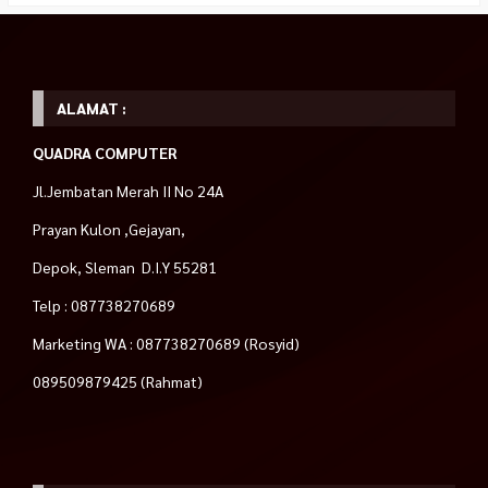
ALAMAT :
QUADRA COMPUTER
Jl.Jembatan Merah II No 24A
Prayan Kulon ,Gejayan,
Depok, Sleman D.I.Y 55281
Telp : 087738270689
Marketing WA : 087738270689 (Rosyid)
089509879425 (Rahmat)