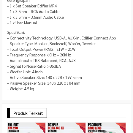
Kelengkapan:
– 1 x Set Speaker Edifier MR4
– 1 x 3.5mm – RCA Audio Cable
– 1 x 3.5mm – 3.5mm Audio Cable
– 1 x User Manual
Spesifikasi:
– Connectivity Technology: USB-A, AUX-in, Edifier Connect App
– Speaker Type: Monitor, Bookshelf, Woofer, Tweeter
– Total Output Power (RMS): 21W + 21W
– Frequency Response: 60Hz – 20kHz
– Audio Inputs: TRS Balanced, RCA, AUX
– Signal to Noise Ratio: >85dBA
– Woofer Unit: 4 inch
– Active Speaker Size: 140 x 228 x 197.5 mm
– Passive Speaker Size: 140 x 228 x 184 mm
– Weight: 4.5 kg
Produk Terkait
F
L