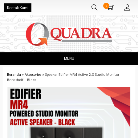
0
Kontak Kami
MENU
Beranda
»
Aksesories
»
Speaker Edifier MR4 Active 2.0 Studio Monitor
Bookshelf – Black