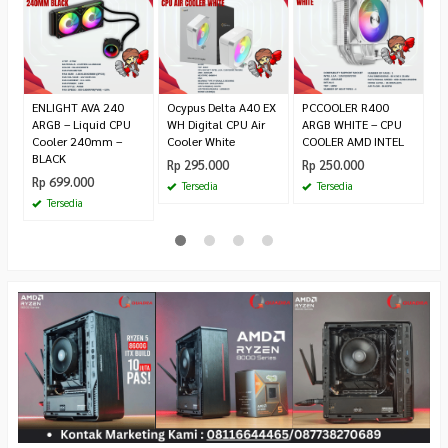
A
C
R
1.
ENLIGHT AVA 240
Ocypus Delta A40 EX
PCCOOLER R400
ARGB – Liquid CPU
WH Digital CPU Air
ARGB WHITE – CPU
Cooler 240mm –
Cooler White
COOLER AMD INTEL
BLACK
Rp 295.000
Rp 250.000
Rp 699.000
Tersedia
Tersedia
Tersedia