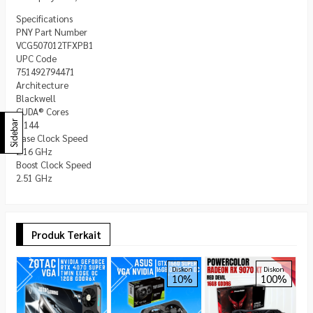
Specifications
PNY Part Number
VCG507012TFXPB1
UPC Code
751492794471
Architecture
Blackwell
CUDA® Cores
Sidebar
6,144
Base Clock Speed
2.16 GHz
Boost Clock Speed
2.51 GHz
Produk Terkait
M
Diskon
Diskon
10%
100%
4
S
4