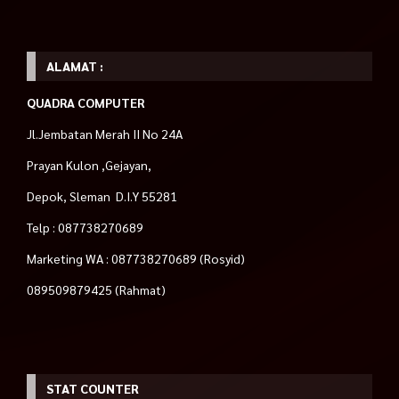
ALAMAT :
QUADRA COMPUTER
Jl.Jembatan Merah II No 24A
Prayan Kulon ,Gejayan,
Depok, Sleman D.I.Y 55281
Telp : 087738270689
Marketing WA : 087738270689 (Rosyid)
089509879425 (Rahmat)
STAT COUNTER