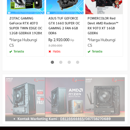
*
C
ZOTAC GAMING
ASUS TUF GEFORCE
POWERCOLOR Red
GeForce RTX 4070
GTX 1660 SUPER OC
Devil AMD Radeon™
SUPER TWIN EDGE OC
GAMING 2 FAN 6GB
RX 9070 XT 16GB
12GB GDDR6X 192Bit
DDR6
GDDR6
*Harga Hubungi
*Harga Hubungi
Rp 2.920.000
Rp
CS
CS
3.250.000
Tersedia
Habis
Tersedia