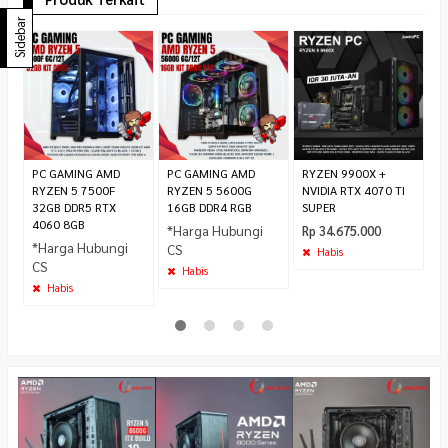
Sidebar
P
P
R
7.
PC GAMING AMD
PC GAMING AMD
RYZEN 9900X +
RYZEN 5 7500F
RYZEN 5 5600G
NVIDIA RTX 4070 TI
32GB DDR5 RTX
16GB DDR4 RGB
SUPER
4060 8GB
*Harga Hubungi
Rp 34.675.000
*Harga Hubungi
CS
Habis
CS
Habis
Habis