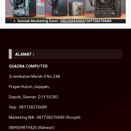
ALAMAT :
QUADRA COMPUTER
Jl.Jembatan Merah II No 24A
Prayan Kulon ,Gejayan,
Depok, Sleman D.I.Y 55281
Telp : 087738270689
Marketing WA : 087738270689 (Rosyid)
089509879425 (Rahmat)