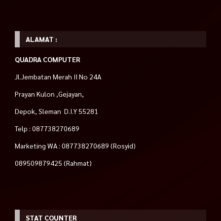
ALAMAT :
QUADRA COMPUTER
Jl.Jembatan Merah II No 24A
Prayan Kulon ,Gejayan,
Depok, Sleman D.I.Y 55281
Telp : 087738270689
Marketing WA : 087738270689 (Rosyid)
089509879425 (Rahmat)
STAT COUNTER