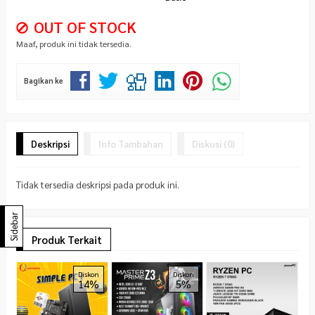
OUT OF STOCK
Maaf, produk ini tidak tersedia.
Bagikan ke
Deskripsi
Info Tambahan
Diskusi (0)
Tidak tersedia deskripsi pada produk ini.
Sidebar
Produk Terkait
R
Diskon
Diskon
14%
5%
PC
R
*