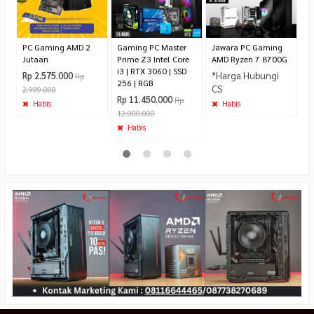
C
PC Gaming AMD 2
Gaming PC Master
Jawara PC Gaming
Jutaan
Prime Z3 Intel Core
AMD Ryzen 7 8700G
i3 | RTX 3060 | SSD
*Harga Hubungi
Rp 2.575.000
Rp
256 | RGB
CS
2.999.000
Rp 11.450.000
Rp
Habis
Habis
12.000.000
Habis