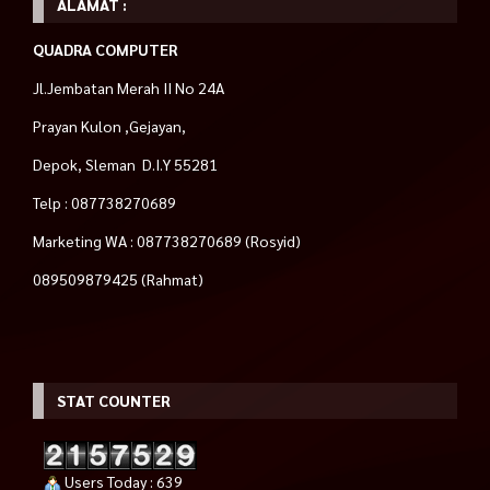
ALAMAT :
QUADRA COMPUTER
Jl.Jembatan Merah II No 24A
Prayan Kulon ,Gejayan,
Depok, Sleman D.I.Y 55281
Telp : 087738270689
Marketing WA : 087738270689 (Rosyid)
089509879425 (Rahmat)
STAT COUNTER
Users Today : 639