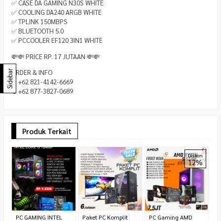
✅ CASE DA GAMING N30S WHITE
✅ COOLING DA240 ARGB WHITE
✅ TPLINK 150MBPS
✅ BLUETOOTH 5.0
✅ PCCOOLER EF120 3IN1 WHITE
💸💸 PRICE RP. 17 JUTAAN 💸💸
ORDER & INFO
Sidebar
📱+62 821-4142-6669
📱+62 877-3827-0689
Produk Terkait
P
Diskon
12%
LV
*
C
PC GAMING INTEL
Paket PC Komplit
PC Gaming AMD