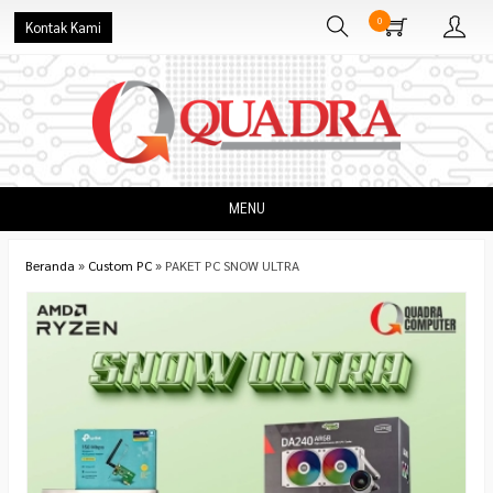
0
Kontak Kami
MENU
Beranda
»
Custom PC
»
PAKET PC SNOW ULTRA