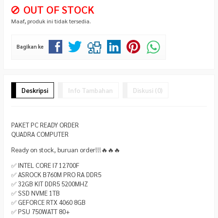
OUT OF STOCK
Maaf, produk ini tidak tersedia.
Bagikan ke
Deskripsi
Info Tambahan
Diskusi (0)
PAKET PC READY ORDER
QUADRA COMPUTER
Ready on stock, buruan order!!!🔥🔥🔥
✅ INTEL CORE I7 12700F
✅ ASROCK B760M PRO RA DDR5
✅ 32GB KIT DDR5 5200MHZ
✅ SSD NVME 1TB
✅ GEFORCE RTX 4060 8GB
✅ PSU 750WATT 80+