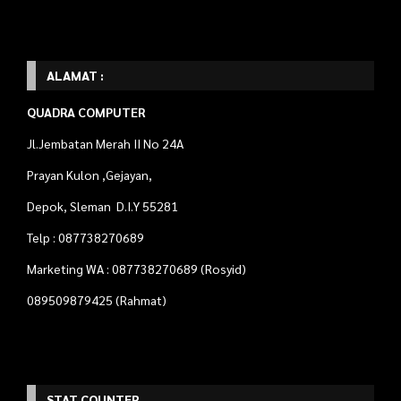
ALAMAT :
QUADRA COMPUTER
Jl.Jembatan Merah II No 24A
Prayan Kulon ,Gejayan,
Depok, Sleman D.I.Y 55281
Telp : 087738270689
Marketing WA : 087738270689 (Rosyid)
089509879425 (Rahmat)
STAT COUNTER