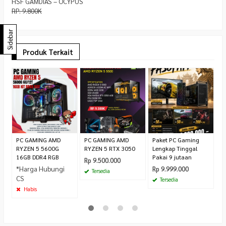
HSF GAMDIAS – OCYPUS
RP. 9.800K
Sidebar
Produk Terkait
P
Co
G
R
9.
PC GAMING AMD
PC GAMING AMD
Paket PC Gaming
RYZEN 5 5600G
RYZEN 5 RTX 3050
Lengkap Tinggal
16GB DDR4 RGB
Pakai 9 jutaan
Rp 9.500.000
*Harga Hubungi
Rp 9.999.000
Tersedia
CS
Tersedia
Habis