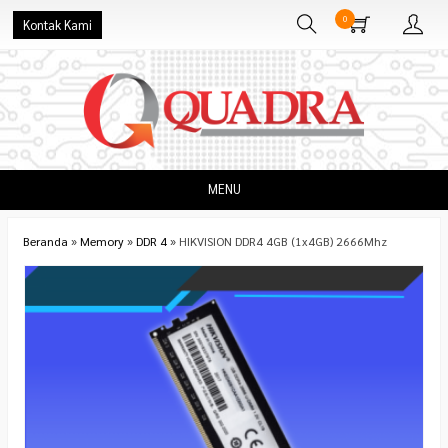
0
Kontak Kami
MENU
Beranda
»
Memory
»
DDR 4
»
HIKVISION DDR4 4GB (1x4GB) 2666Mhz