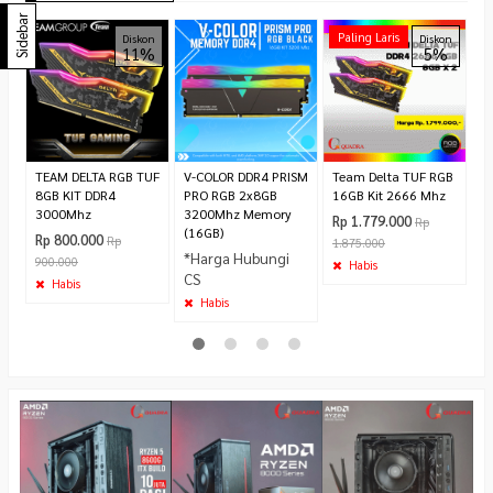
Sidebar
V
Paling Laris
Diskon
Diskon
11%
5%
R
3
Bl
Ki
*
C
TEAM DELTA RGB TUF
V-COLOR DDR4 PRISM
Team Delta TUF RGB
8GB KIT DDR4
PRO RGB 2x8GB
16GB Kit 2666 Mhz
3000Mhz
3200Mhz Memory
Rp 1.779.000
Rp
(16GB)
Rp 800.000
Rp
1.875.000
*Harga Hubungi
900.000
Habis
CS
Habis
Habis