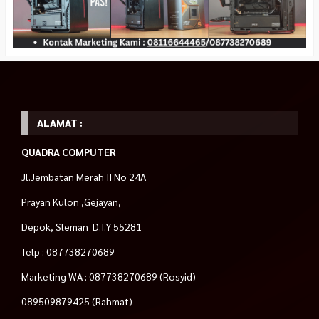
ALAMAT :
QUADRA COMPUTER
Jl.Jembatan Merah II No 24A
Prayan Kulon ,Gejayan,
Depok, Sleman D.I.Y 55281
Telp : 087738270689
Marketing WA : 087738270689 (Rosyid)
089509879425 (Rahmat)