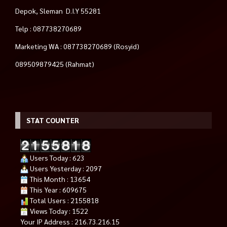
Depok, Sleman D.I.Y 55281
Telp : 087738270689
Marketing WA : 087738270689 (Rosyid)
089509879425 (Rahmat)
STAT COUNTER
Users Today : 623
Users Yesterday : 2097
This Month : 13654
This Year : 609675
Total Users : 2155818
Views Today : 1522
Your IP Address : 216.73.216.15