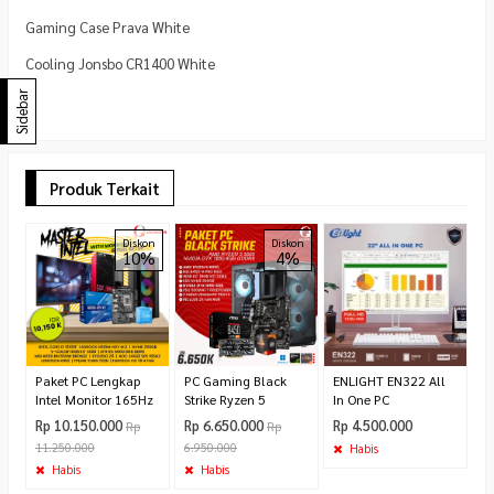
Gaming Case Prava White
Cooling Jonsbo CR1400 White
Sidebar
Produk Terkait
P
Diskon
Diskon
10%
4%
P
R
7.
Paket PC Lengkap
PC Gaming Black
ENLIGHT EN322 All
Intel Monitor 165Hz
Strike Ryzen 5
In One PC
Rp 10.150.000
Rp 6.650.000
Rp 4.500.000
Rp
Rp
11.250.000
6.950.000
Habis
Habis
Habis