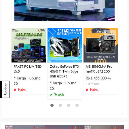
Ther
Diskon
8%
H18
Rp 6
725.
Te
PAKET PC LIMITED-
Zotac GeForce RTX
MSI B560M-A Pro
LV.5
4060 Ti Twin Edge
mATX LGA1200
8GB GDDR6
*Harga Hubungi
Rp 1.455.000
Rp
*Harga Hubungi
CS
1.575.000
Sidebar
CS
Habis
Habis
Tersedia