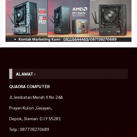
ALAMAT :
QUADRA COMPUTER
Jl.Jembatan Merah II No 24A
Prayan Kulon ,Gejayan,
Depok, Sleman D.I.Y 55281
Telp : 087738270689