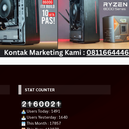
STAT COUNTER
Users Today : 1491
Users Yesterday : 1640
This Month : 17857