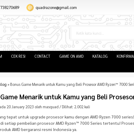
7738270689
quadrazone@gmail.com
IM
CEK RESI
CONTACT
GAME ON AMD
KATALOG
KONFIRMA
Blog
»
Bonus Game Menarik untuk Kamu yang Beli Prosesor AMD Ryzen™ 7000 Seri
 Game Menarik untuk Kamu yang Beli Proseso
ada 20 January 2023 oleh masquad / Dilihat: 2.002 kali
yang tepat untuk upgrade prosesor kamu dengan AMD Ryzen 7000 series
 di setiap pembelian prosesor AMD Ryzen™ 7000 Series tertentu! Proses 
roduk AMD bergaransi resmi Indonesia ya.