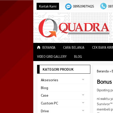
Kontak Kami
089509879425
08
BERANDA
CARA BELANJA
CEK BIAYA KIR
VIDEO GRID GALLERY
BLOG
KATEGORI PRODUK
Beranda
»
Aksesories
Bonus
Bracket Monitor
Blog
Diposting p
Earphone
Case
ni waktu 
FAN
Gaming
Custom PC
Survivor™
ABKO
Gaming Chair
membeli p
Black Strike
Drive