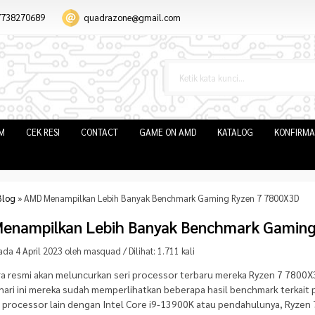
7738270689
quadrazone@gmail.com
IM
CEK RESI
CONTACT
GAME ON AMD
KATALOG
KONFIRMA
Blog
»
AMD Menampilkan Lebih Banyak Benchmark Gaming Ryzen 7 7800X3D
enampilkan Lebih Banyak Benchmark Gamin
ada 4 April 2023 oleh masquad / Dilihat: 1.711 kali
a resmi akan meluncurkan seri processor terbaru mereka Ryzen 7 7800X3D
hari ini mereka sudah memperlihatkan beberapa hasil benchmark terkait
 processor lain
dengan Intel Core i9-13900K atau pendahulunya, Ryzen 