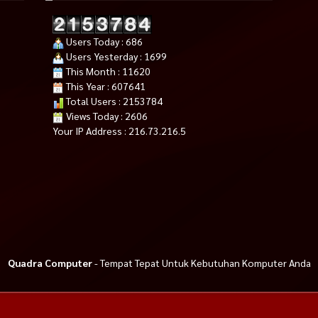
Users Today : 686
Users Yesterday : 1699
This Month : 11620
This Year : 607641
Total Users : 2153784
Views Today : 2606
Your IP Address : 216.73.216.5
Core i5 13400F
GIGABYTE B450M GAMING Socket
PCCOOLER GI-X4S – CPU COOL
LGA1700
AM4 USB 3.1
120mm
Rp 1.099.000
Rp 225.000
Rp 1.250.000
Rp 245.000
Habis
Tersedia
Quadra Computer
- Tempat Tepat Untuk Kebutuhan Komputer Anda