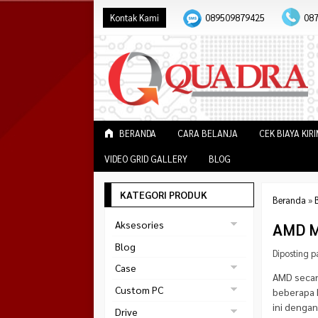
Kontak Kami
089509879425
08
BERANDA
CARA BELANJA
CEK BIAYA KIR
VIDEO GRID GALLERY
BLOG
KATEGORI PRODUK
Beranda
»
Aksesories
AMD M
Bracket Monitor
Blog
Diposting p
Earphone
Case
AMD secar
FAN
Gaming
Custom PC
beberapa 
ABKO
Gaming Chair
ini dengan
Black Strike
Drive