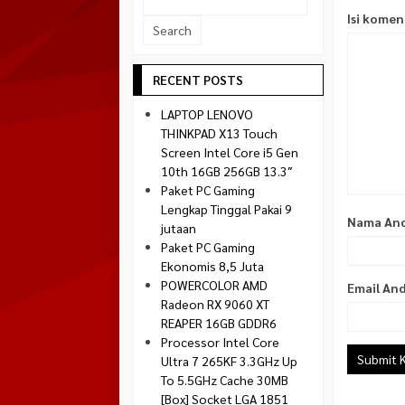
Socket 1700
Isi kome
Montech
Socket 1851
NZXT
Paradox Gaming
RECENT POSTS
Raptor
LAPTOP LENOVO
Silverstone
THINKPAD X13 Touch
Screen Intel Core i5 Gen
Tecware
10th 16GB 256GB 13.3″
Venom RX
Paket PC Gaming
Lengkap Tinggal Pakai 9
Nama An
jutaan
Paket PC Gaming
Ekonomis 8,5 Juta
POWERCOLOR AMD
Email An
Radeon RX 9060 XT
REAPER 16GB GDDR6
Processor Intel Core
Ultra 7 265KF 3.3GHz Up
To 5.5GHz Cache 30MB
[Box] Socket LGA 1851