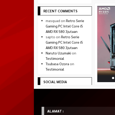
RECENT COMMENTS
masquad
on
Retro Serie
Gaming PC Intel Core i5
AMD RX 580 3jutaan
sapto
on
Retro Serie
Gaming PC Intel Core i5
AMD RX 580 3jutaan
Naruto Uzumaki
on
Testimonial
Tsubasa Ozora
on
Testimonial
SOCIAL MEDIA
Facebook
facebook.com/quadradejakal
Twitter
twitter.com/quadra_jogja
ALAMAT :