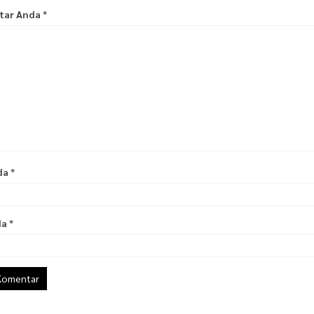
ntar Anda
*
da
*
da
*