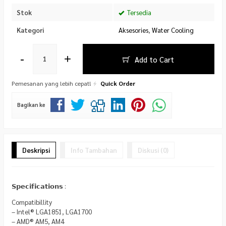
Stok
Tersedia
Kategori
Aksesories
,
Water Cooling
-
+
Add to Cart
Pemesanan yang lebih cepat!
Quick Order
Bagikan ke
Deskripsi
Info Tambahan
Diskusi (0)
𝗦𝗽𝗲𝗰𝗶𝗳𝗶𝗰𝗮𝘁𝗶𝗼𝗻𝘀 :
Compatibillity
– Intel® LGA1851, LGA1700
– AMD® AM5, AM4